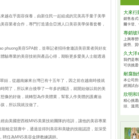
大來行
越來越在乎面容保養，由新住民一起組成的完美高手量子美學
銷售各式
地美容業者合作，專門打造適合亞洲人口美容美學保養套餐，
爾卡登、
專銷玻
上興專營
疲勞、質
ao phuong美容SPA館，並舉記者招待會邀請美容業者與好友
久大洋
來體驗專業的美容技術與產品心得，期盼更多愛美人士能透過
我們是專
。
可供挑選
耐腐蝕
本公司所
館店長 林翠姮，從越南嫁來台灣已有十五年了，因之前在越南時後就
經測試合
的時間了，所以來台後學了一年多的國語，就開始做以前的美
欣明和
有想像的好做，就轉型為作美體業，幫客人作美體的護膚油
精心挑選
小孩，所以我就沒做了。
頭、溫潤
經由美國密西根MNS美業技術團隊的培訓，讓他的美容專業
技能檢定競賽中，通過並得到美容和美睫的技能認證，並深受
，聘任為MNS美容金牌教練講師。