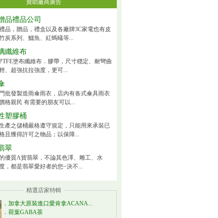
贊助廠商廣告
贈品禮品公司
禮品，贈品，禮盒以及各廠牌3C家電也有皮
竹炭系列、鱷魚、紅螞蟻等...
璃纖維布
PTFE塗布纖維布．膠帶，尺寸穩定、耐彎曲
輕、超強抗拉強度，更可...
傘
門批發製造雨傘雨衣，店內有各式傘具雨衣
價格親民 有需要的朋友可以...
性塑膠桶
生產之儲桶嚴格遵守規定，只能用來承裝已
格且獲得許可之物品；以保障...
翡翠
的優質A貨翡翠，不論其色澤、雕工、水
度，都是翡翠愛好者的您~決不...
精選店家特輯
．
加拿大原裝進口愛肯拿ACANA...
．
荷葉GABA茶