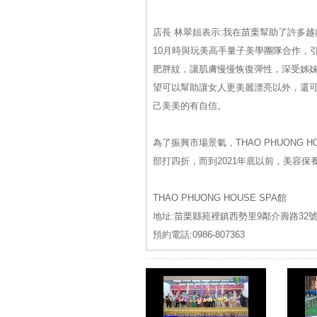
店長 林翠姮表示:我在苗栗幫助了許多
10月時與玩美高手量子美學團隊合作，
肥胖紋，讓肌膚慢慢恢復彈性，深受姊妹
望可以幫助讓女人更美麗漂亮以外，還
己美美的有自信。
為了振興市場景氣，THAO PHUONG
部打四折，而到2021年底以前，美容
THAO PHUONG HOUSE SPA館
地址:苗栗縣苑裡鎮西勢里9鄰介壽路32
預約電話:0986-807363