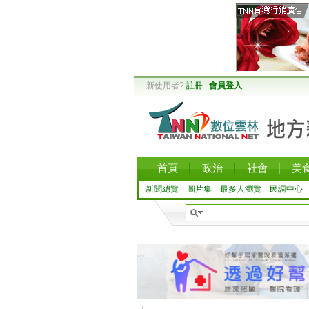
新使用者?
註冊
|
會員登入
首頁
政治
社會
美
新聞總覽
圖片集
最多人瀏覽
民調中心