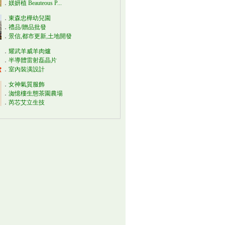
．
媄妍植 Beauteous P...
．
東森忠樺幼兒園
．
禮品/贈品批發
．
景信,都市更新,土地開發
．
耀武羊威羊肉爐
．
半導體雷射磊晶片
．
室內裝潢設計
．
女神氣質服飾
．
洳憶樓生態茶園農場
．
芮芯艾立生技