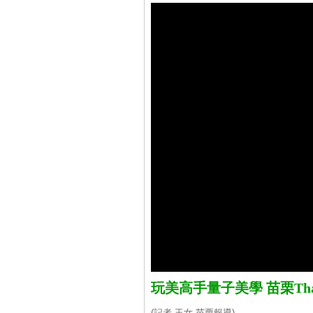
玩美高手量子美學 苗栗Thao
(記者 玉女 苗栗報導)