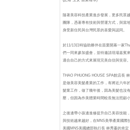
隨著美容科技產業進步發展，更多民眾
團隊，憑著專有技術與營運方式，與當
身受新住民與台灣民眾的喜愛與認同。
於11/13日時協助夥伴在苗栗開幕一家Th
們一同來參加盛會，並特邀請現場嘉賓
適合自己的方式來展現完美自信與笑容
THAO PHUONG HOUSE SPA
是做美容美髮產業的工作，有將近六年
髮業工作，做了幾年後，因為美髮也沒
壓，但因為作美體業時間較長無法照顧
之後邊帶小孩邊進修提升自己美容技能，
與技術越來越好，在MNS美學產業國際
美國MNS美國總部執行長 林秀蓁的肯定