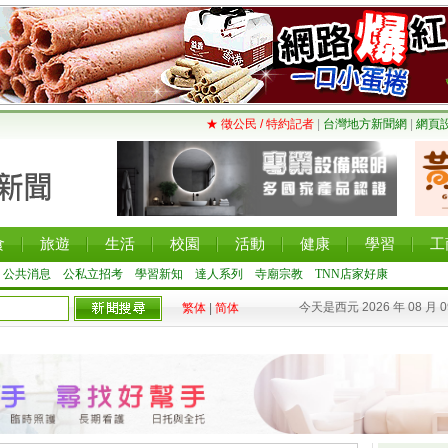
★ 徵公民 / 特約記者
|
台灣地方新聞網
|
網頁
食
旅遊
生活
校園
活動
健康
學習
工
公共消息
公私立招考
學習新知
達人系列
寺廟宗教
TNN店家好康
今天是西元 2026 年 08 月 
繁体
|
简体