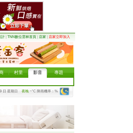
設計
|
TNN數位雲林首頁
|
店家
|
店家立即加入
商
村里
影音
專題
09 日 星期日
夜晚
~°C 降雨機率：%