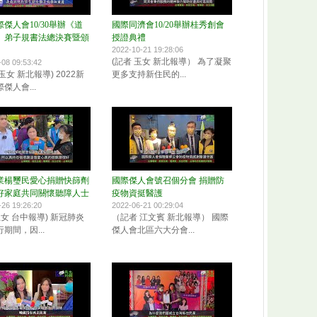
傑人會10/30舉辦《道
國際同濟會10/20舉辦桂秀創會
》弟子規書法總決賽暨頒
授證典禮
2022-10-21 19:28:06
(記者 玉女 新北報導） 為了凝聚
-08 09:53:42
玉女 新北報導) 2022新
更多支持新住民的...
傑人會...
業楊璽民愛心捐贈快篩劑
國際傑人會號召個分會 捐贈防
好家庭共同關懷聽障人士
疫物資挺醫護
-26 19:26:20
2022-06-21 00:29:04
玉女 台中報導) 新冠肺炎
（記者 江文賓 新北報導） 國際
期間，因...
傑人會北區六大分會...