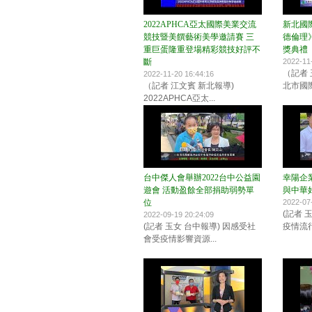
2022APHCA亞太國際美業交流
新北國際
競技暨美饌藝術美學邀請賽 三
德倫理
重巨蛋隆重登場精彩競技好評不
獎典禮
斷
2022-11
（記者 
2022-11-20 16:44:16
（記者 江文賓 新北報導)
北市國際
2022APHCA亞太...
台中傑人會舉辦2022台中公益園
幸陽企
遊會 活動盈餘全部捐助弱勢單
與中華
位
2022-07
(記者 
2022-09-19 20:24:09
(記者 玉女 台中報導) 因感受社
疫情流行
會受疫情影響資源...